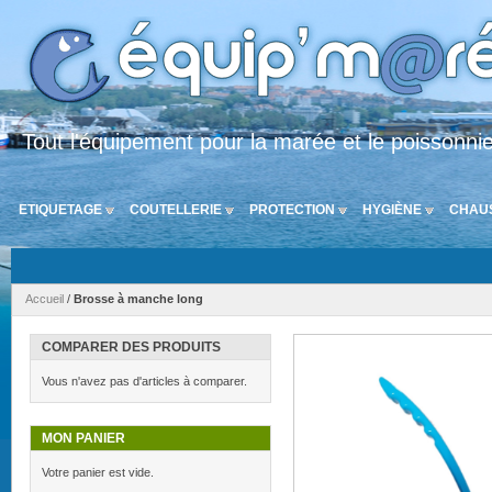
Tout l'équipement pour la marée et le poissonni
ETIQUETAGE
COUTELLERIE
PROTECTION
HYGIÈNE
CHAU
Accueil
/
Brosse à manche long
COMPARER DES PRODUITS
Vous n'avez pas d'articles à comparer.
MON PANIER
Votre panier est vide.