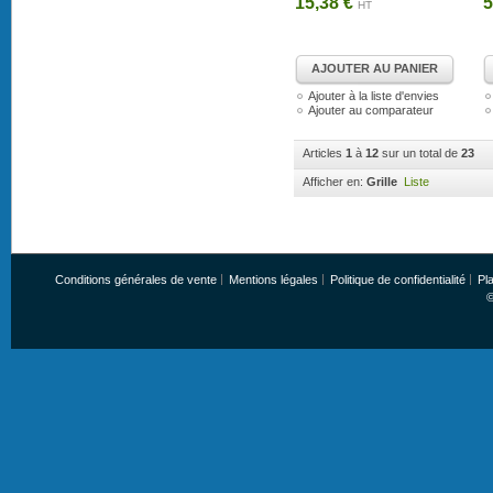
15,38 €
5
HT
AJOUTER AU PANIER
Ajouter à la liste d'envies
Ajouter au comparateur
Articles
1
à
12
sur un total de
23
Afficher en:
Grille
Liste
Conditions générales de vente
Mentions légales
Politique de confidentialité
Pla
©