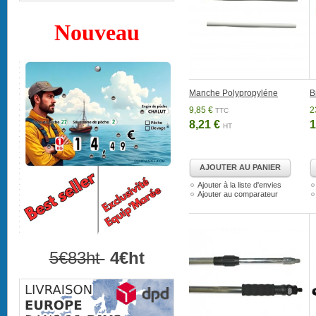
Nouveau
Manche Polypropyléne
B
9,85 €
2
TTC
8,21 €
1
HT
AJOUTER AU PANIER
Ajouter à la liste d'envies
Ajouter au comparateur
5€83ht
4€ht