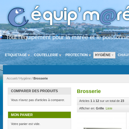
Tout l'équipement pour la marée et le poissonni
ETIQUETAGE
COUTELLERIE
PROTECTION
HYGIÈNE
CHAU
Accueil
/
Hygiène
/
Brosserie
Brosserie
COMPARER DES PRODUITS
Vous n'avez pas d'articles à comparer.
Articles
1
à
12
sur un total de
23
Afficher en:
Grille
Liste
MON PANIER
Votre panier est vide.