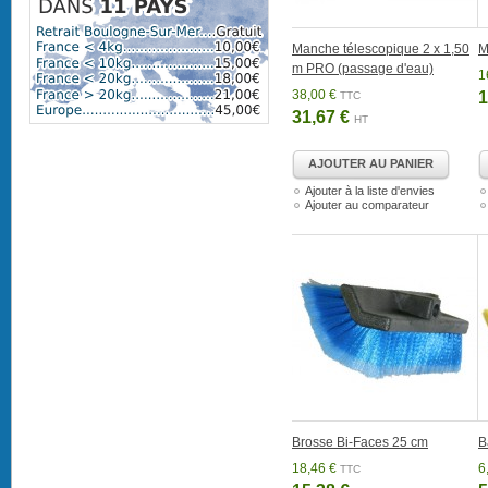
Manche télescopique 2 x 1,50
M
m PRO (passage d'eau)
1
38,00 €
1
TTC
31,67 €
HT
AJOUTER AU PANIER
Ajouter à la liste d'envies
Ajouter au comparateur
Brosse Bi-Faces 25 cm
B
18,46 €
6
TTC