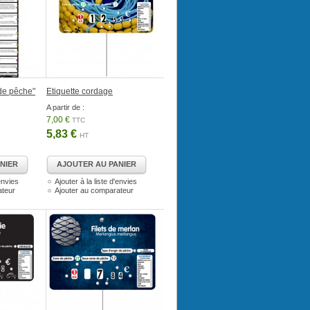
de pêche"
Etiquette cordage
A partir de :
7,00 €
TTC
5,83 €
HT
NIER
AJOUTER AU PANIER
'envies
Ajouter à la liste d'envies
ateur
Ajouter au comparateur