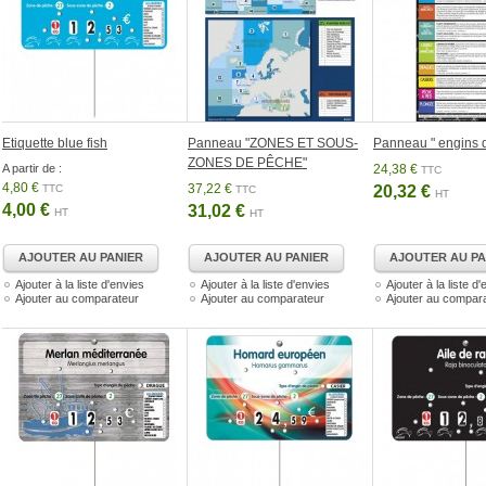
Etiquette blue fish
Panneau "ZONES ET SOUS-
Panneau " engins 
ZONES DE PÊCHE"
A partir de :
24,38 €
TTC
4,80 €
37,22 €
TTC
20,32 €
TTC
HT
4,00 €
31,02 €
HT
HT
AJOUTER AU PANIER
AJOUTER AU PANIER
AJOUTER AU PA
Ajouter à la liste d'envies
Ajouter à la liste d'envies
Ajouter à la liste d
Ajouter au comparateur
Ajouter au comparateur
Ajouter au compar