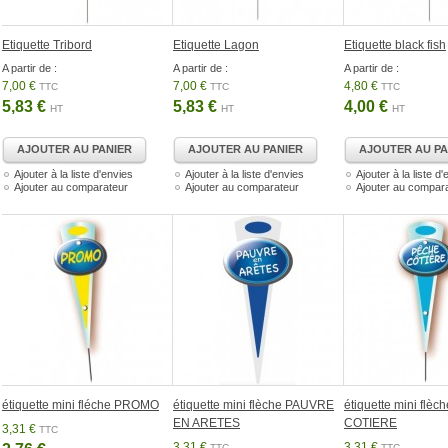
Etiquette Tribord
Etiquette Lagon
Etiquette black fish
A partir de :
A partir de :
A partir de :
7,00 €
7,00 €
4,80 €
TTC
TTC
TTC
5,83 €
5,83 €
4,00 €
HT
HT
HT
AJOUTER AU PANIER
AJOUTER AU PANIER
AJOUTER AU PA
Ajouter à la liste d'envies
Ajouter à la liste d'envies
Ajouter à la liste d
Ajouter au comparateur
Ajouter au comparateur
Ajouter au compar
étiquette mini fléche PROMO
étiquette mini flèche PAUVRE
étiquette mini flè
EN ARETES
COTIERE
3,31 €
TTC
3,31 €
3,31 €
TTC
TTC