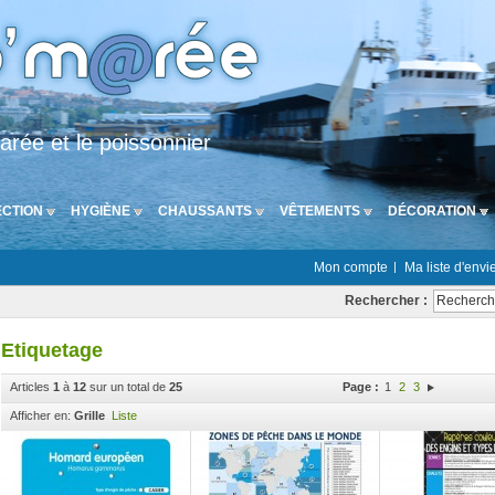
arée et le poissonnier
CTION
HYGIÈNE
CHAUSSANTS
VÊTEMENTS
DÉCORATION
Mon compte
Ma liste d'envi
Rechercher :
Etiquetage
Articles
1
à
12
sur un total de
25
Page :
1
2
3
Afficher en:
Grille
Liste