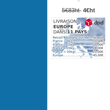
5€83ht
4€ht