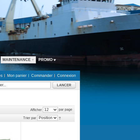
MAINTENANCE
PROMO
es
Mon panier
Commander
Connexion
LANCER
par page
Afficher
Trier par