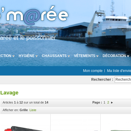
arée et le poissonnier
CTION
HYGIÈNE
CHAUSSANTS
VÊTEMENTS
DÉCORATION
Mon compte
Ma liste d'envi
Rechercher :
Lavage
Articles
1
à
12
sur un total de
14
Page :
1
2
Afficher en:
Grille
Liste