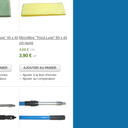
Luxe" 40 x 40
Microfibre "Tricot Luxe" 80 x 40
cm jaune
4,68 €
TTC
3,90 €
HT
NIER
AJOUTER AU PANIER
'envies
Ajouter à la liste d'envies
ateur
Ajouter au comparateur