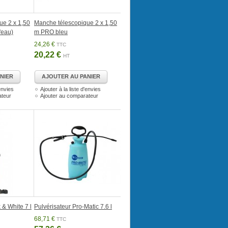
ue 2 x 1,50
Manche télescopique 2 x 1,50
'eau)
m PRO bleu
24,26 €
TTC
20,22 €
HT
NIER
AJOUTER AU PANIER
'envies
Ajouter à la liste d'envies
ateur
Ajouter au comparateur
 & White 7 l
Pulvérisateur Pro-Matic 7.6 l
68,71 €
TTC