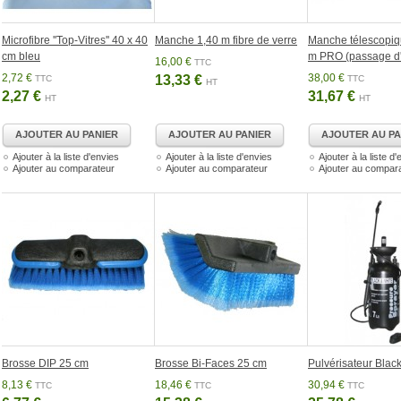
Microfibre ''Top-Vitres'' 40 x 40
Manche 1,40 m fibre de verre
Manche télescopiq
cm bleu
m PRO (passage d
16,00 €
TTC
2,72 €
38,00 €
13,33 €
TTC
TTC
HT
2,27 €
31,67 €
HT
HT
AJOUTER AU PANIER
AJOUTER AU PANIER
AJOUTER AU PA
Ajouter à la liste d'envies
Ajouter à la liste d'envies
Ajouter à la liste d
Ajouter au comparateur
Ajouter au comparateur
Ajouter au compar
Brosse DIP 25 cm
Brosse Bi-Faces 25 cm
Pulvérisateur Black
8,13 €
18,46 €
30,94 €
TTC
TTC
TTC