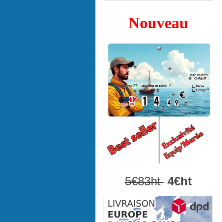
Nouveau
5€83ht
4€ht