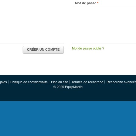
Mot de passe
*
Mot de passe oublié ?
CRÉER UN COMPTE
gales
Politique de confidentialité
Plan du site
Termes de recherche
Recherche avancé
© 2025 EquipMarée