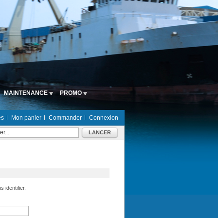
MAINTENANCE
PROMO
es
Mon panier
Commander
Connexion
LANCER
 identifier.