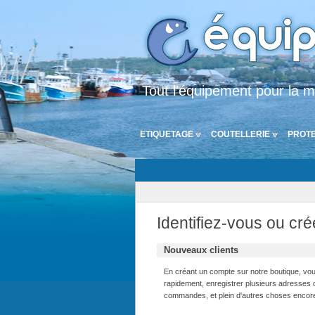
Tout l'équipement pour la m
ETIQUETAGE
COUTELLERIE
PROTE
Identifiez-vous ou cr
Nouveaux clients
En créant un compte sur notre boutique, v
rapidement, enregistrer plusieurs adresses d
commandes, et plein d'autres choses encor