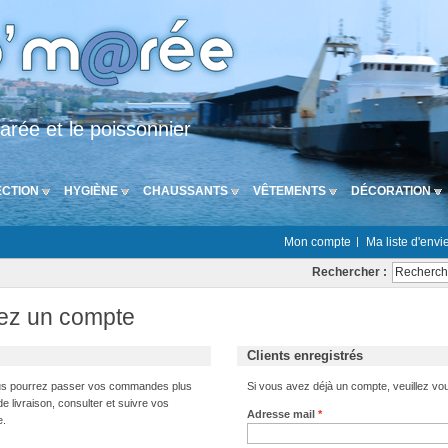
arée et le poissonnier
CTION
HYGIÈNE
CHAUSSANTS
VÊTEMENTS
DÉCORATION
Mon compte
Ma liste d'envi
Rechercher :
éez un compte
Clients enregistrés
ous pourrez passer vos commandes plus
Si vous avez déjà un compte, veuillez vous
e livraison, consulter et suivre vos
Adresse mail
*
e.