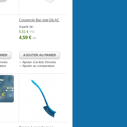
Couvercle Bac plat GILAC
A partir de :
5,51 €
TTC
4,59 €
HT
NIER
AJOUTER AU PANIER
'envies
Ajouter à la liste d'envies
ateur
Ajouter au comparateur