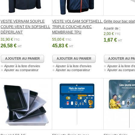
VESTE VERNAM SOUPLE
VESTE VOLGAM SOFTSHELL.
Grille pour bac plat
COUPE-VENT EN SOFSHELL
TRIPLE COUCHE AVEC
A partir de :
DÉPERLANT
MEMBRANE TPU
2,00 €
TTC
31,90 €
55,00 €
1,67 €
TTC
TTC
HT
26,58 €
45,83 €
HT
HT
AJOUTER AU PANIER
AJOUTER AU PANIER
AJOUTER AU PA
Ajouter à la liste d'envies
Ajouter à la liste d'envies
Ajouter à la liste d
Ajouter au comparateur
Ajouter au comparateur
Ajouter au compar