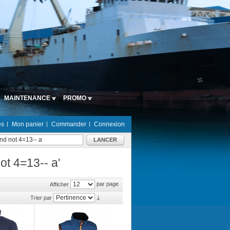
MAINTENANCE
PROMO
es
Mon panier
Commander
Connexion
LANCER
ot 4=13-- a'
par page
Afficher
Trier par