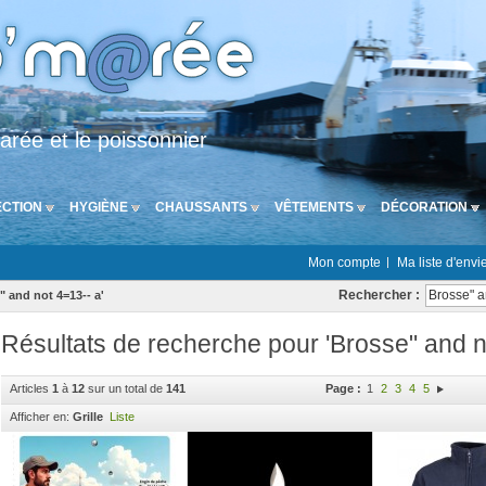
arée et le poissonnier
CTION
HYGIÈNE
CHAUSSANTS
VÊTEMENTS
DÉCORATION
Mon compte
Ma liste d'envi
Rechercher :
" and not 4=13-- a'
Résultats de recherche pour 'Brosse" and n
Articles
1
à
12
sur un total de
141
Page :
1
2
3
4
5
Afficher en:
Grille
Liste