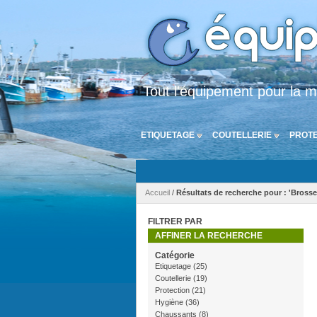
Tout l'équipement pour la m
ETIQUETAGE
COUTELLERIE
PROTE
Accueil
/
Résultats de recherche pour : 'Brosse
FILTRER PAR
AFFINER LA RECHERCHE
Catégorie
Etiquetage
(25)
Coutellerie
(19)
Protection
(21)
Hygiène
(36)
Chaussants
(8)