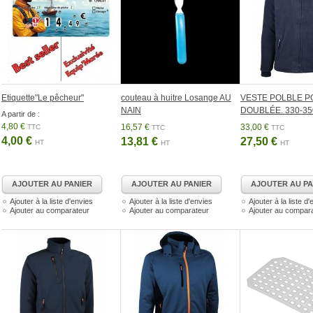
Etiquette"Le pêcheur"
couteau à huitre Losange AU
VESTE POLBLE P
NAIN
DOUBLÉE. 330-35
A partir de :
4,80 €
16,57 €
33,00 €
TTC
TTC
TTC
4,00 €
13,81 €
27,50 €
HT
HT
HT
AJOUTER AU PANIER
AJOUTER AU PANIER
AJOUTER AU PA
Ajouter à la liste d'envies
Ajouter à la liste d'envies
Ajouter à la liste d
Ajouter au comparateur
Ajouter au comparateur
Ajouter au compar