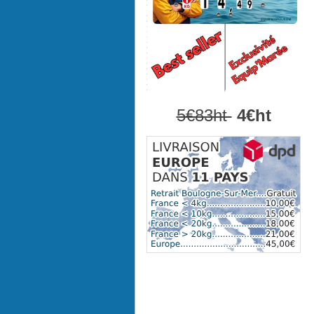
5€83ht
4€ht