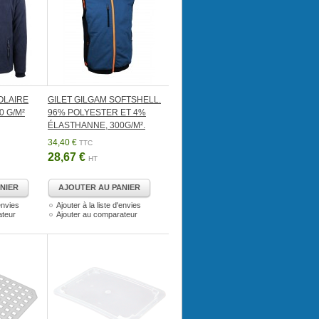
OLAIRE
GILET GILGAM SOFTSHELL.
0 G/M²
96% POLYESTER ET 4%
ÉLASTHANNE, 300G/M².
34,40 €
TTC
28,67 €
HT
NIER
AJOUTER AU PANIER
'envies
Ajouter à la liste d'envies
ateur
Ajouter au comparateur