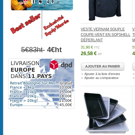
VESTE VERNAM SOUPLE
V
COUPE-VENT EN SOFSHELL
T
DÉPERLANT
M
31,90 €
5
5€83ht
4€ht
TTC
26,58 €
4
HT
AJOUTER AU PANIER
Ajouter à la liste d'envies
Ajouter au comparateur