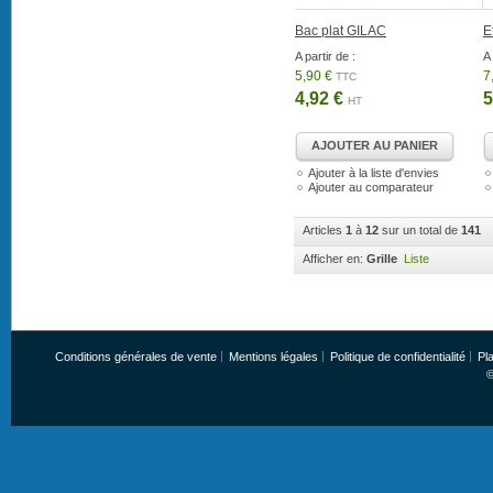
Bac plat GILAC
E
A partir de :
A 
5,90 €
7
TTC
4,92 €
5
HT
AJOUTER AU PANIER
Ajouter à la liste d'envies
Ajouter au comparateur
Articles
1
à
12
sur un total de
141
Afficher en:
Grille
Liste
Conditions générales de vente
Mentions légales
Politique de confidentialité
Pla
©