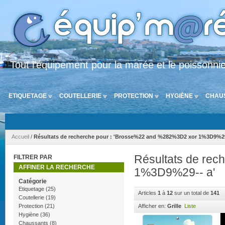
Tout l'équipement pour la marée et le poissonni
ETIQUETAGE
COUTELLERIE
PROTECTION
HYGIÈNE
CHAU
Accueil
/
Résultats de recherche pour : 'Brosse%22 and %282%3D2 xor 1%3D9%29
Résultats de re
FILTRER PAR
AFFINER LA RECHERCHE
1%3D9%29-- a'
Catégorie
Etiquetage
(25)
Articles
1
à
12
sur un total de
141
Coutellerie
(19)
Protection
(21)
Afficher en:
Grille
Liste
Hygiène
(36)
Chaussants
(8)