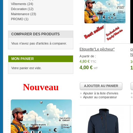
Vêtements
(24)
Décoration
(12)
Maintenance
(23)
PROMO
(1)
COMPARER DES PRODUITS
Vous n'avez pas d'articles à comparer.
Etiquette"Le pêcheur"
c
N
A partir de :
MON PANIER
4,80 €
1
TTC
4,00 €
1
Votre panier est vide.
HT
Nouveau
AJOUTER AU PANIER
Ajouter à la liste d'envies
Ajouter au comparateur