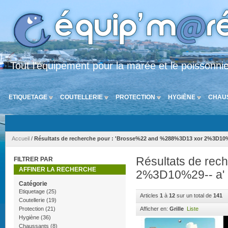
Tout l'équipement pour la marée et le poissonni
ETIQUETAGE
COUTELLERIE
PROTECTION
HYGIÈNE
CHAU
Accueil
/
Résultats de recherche pour : 'Brosse%22 and %288%3D13 xor 2%3D10%
Résultats de re
FILTRER PAR
AFFINER LA RECHERCHE
2%3D10%29-- a'
Catégorie
Etiquetage
(25)
Articles
1
à
12
sur un total de
141
Coutellerie
(19)
Protection
(21)
Afficher en:
Grille
Liste
Hygiène
(36)
Chaussants
(8)