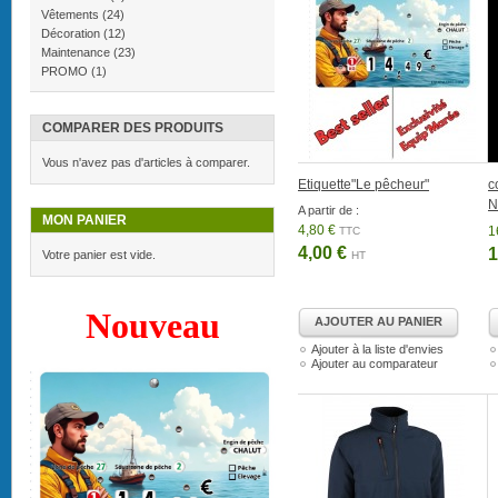
Vêtements
(24)
Décoration
(12)
Maintenance
(23)
PROMO
(1)
COMPARER DES PRODUITS
Vous n'avez pas d'articles à comparer.
Etiquette"Le pêcheur"
c
N
A partir de :
MON PANIER
4,80 €
1
TTC
4,00 €
1
Votre panier est vide.
HT
Nouveau
AJOUTER AU PANIER
Ajouter à la liste d'envies
Ajouter au comparateur