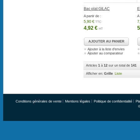
Bac plat GILAC
E
A partir de :
A 
5,90 €
7
TTC
4,92 €
5
HT
AJOUTER AU PANIER
Ajouter à la liste d'envies
Ajouter au comparateur
Articles
1
à
12
sur un total de
141
Afficher en:
Grille
Liste
Conditions générales de vente
Mentions légales
Politique de confidentialité
Pla
©