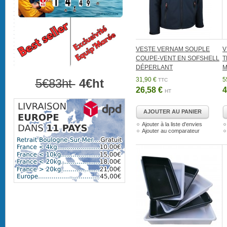
VESTE VERNAM SOUPLE
V
COUPE-VENT EN SOFSHELL
T
DÉPERLANT
M
31,90 €
5
5€83ht
4€ht
TTC
26,58 €
4
HT
AJOUTER AU PANIER
Ajouter à la liste d'envies
Ajouter au comparateur