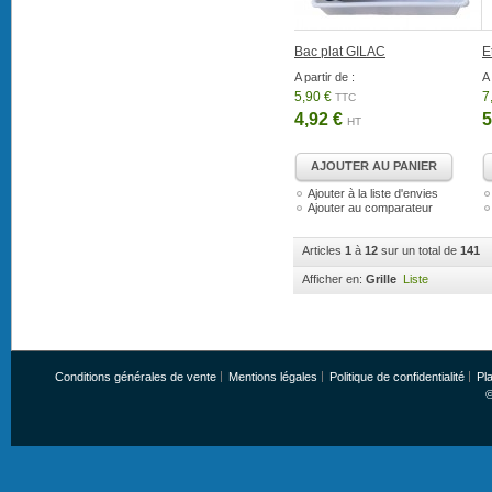
Bac plat GILAC
E
A partir de :
A 
5,90 €
7
TTC
4,92 €
5
HT
AJOUTER AU PANIER
Ajouter à la liste d'envies
Ajouter au comparateur
Articles
1
à
12
sur un total de
141
Afficher en:
Grille
Liste
Conditions générales de vente
Mentions légales
Politique de confidentialité
Pla
©