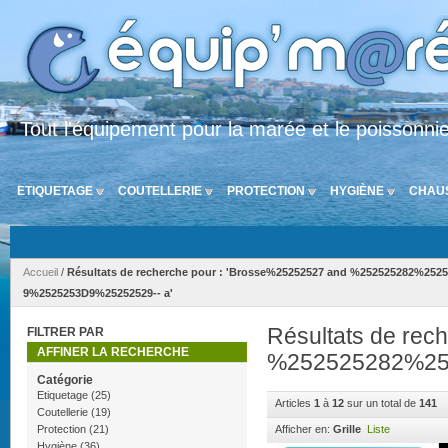
Tout l'équipement pour la marée et le poissonni
ETIQUETAGE
COUTELLERIE
PROTECTION
HYGIÈNE
CHAU
Accueil
/
Résultats de recherche pour : 'Brosse%25252527 and %252525282%252
9%2525253D9%25252529-- a'
Résultats de re
FILTRER PAR
AFFINER LA RECHERCHE
%252525282%252
Catégorie
Etiquetage
(25)
Articles
1
à
12
sur un total de
141
Coutellerie
(19)
Protection
(21)
Afficher en:
Grille
Liste
Hygiène
(36)