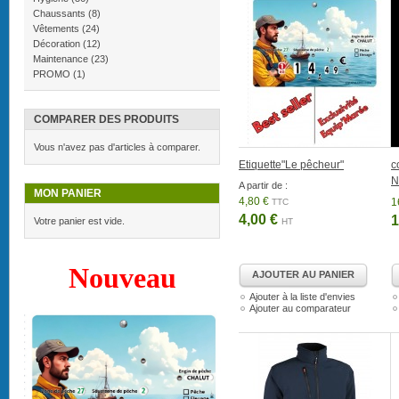
Chaussants
(8)
Vêtements
(24)
Décoration
(12)
Maintenance
(23)
PROMO
(1)
COMPARER DES PRODUITS
Vous n'avez pas d'articles à comparer.
Etiquette"Le pêcheur"
c
N
A partir de :
MON PANIER
4,80 €
1
TTC
4,00 €
1
Votre panier est vide.
HT
Nouveau
AJOUTER AU PANIER
Ajouter à la liste d'envies
Ajouter au comparateur