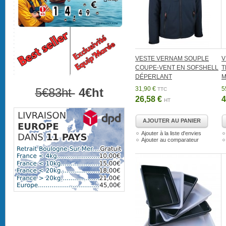
VESTE VERNAM SOUPLE
V
COUPE-VENT EN SOFSHELL
T
DÉPERLANT
M
31,90 €
5
5€83ht
4€ht
TTC
26,58 €
4
HT
AJOUTER AU PANIER
Ajouter à la liste d'envies
Ajouter au comparateur