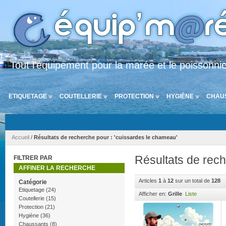
Tout l'équipement pour la marée et le poissonni
ETIQUETAGE
COUTELLERIE
PROTECTION
HYGIÈNE
CHAU
Accueil
/
Résultats de recherche pour : 'cuissardes le chameau'
Résultats de rec
FILTRER PAR
AFFINER LA RECHERCHE
Articles
1
à
12
sur un total de
128
Catégorie
Etiquetage
(24)
Afficher en:
Grille
Liste
Coutellerie
(15)
Protection
(21)
Hygiène
(36)
Chaussants
(8)