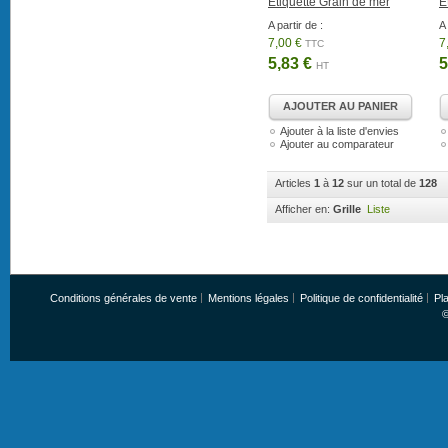
Etiquette Grain de mer
E
A partir de :
A 
7,00 €
7
TTC
5,83 €
5
HT
AJOUTER AU PANIER
Ajouter à la liste d'envies
Ajouter au comparateur
Articles
1
à
12
sur un total de
128
Afficher en:
Grille
Liste
Conditions générales de vente
Mentions légales
Politique de confidentialité
Pla
©