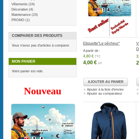
Vêtements
(24)
Décoration
(4)
Maintenance
(23)
PROMO
(1)
COMPARER DES PRODUITS
Etiquette"Le pêcheur"
V
Vous n'avez pas d'articles à comparer.
D
A partir de :
4,80 €
3
TTC
MON PANIER
4,00 €
2
HT
Votre panier est vide.
AJOUTER AU PANIER
Nouveau
Ajouter à la liste d'envies
Ajouter au comparateur