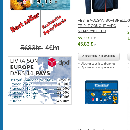
VESTE VOLGAM SOFTSHELL.
G
TRIPLE COUCHE AVEC
A 
MEMBRANE TPU
2
55,00 €
1
TTC
45,83 €
HT
5€83ht
4€ht
AJOUTER AU PANIER
Ajouter à la liste d'envies
Ajouter au comparateur