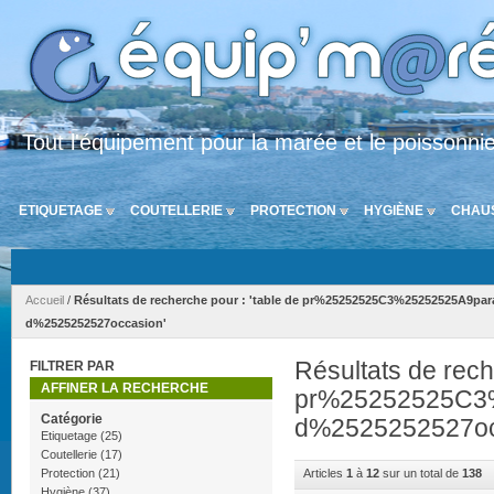
Tout l'équipement pour la marée et le poissonni
ETIQUETAGE
COUTELLERIE
PROTECTION
HYGIÈNE
CHAU
Accueil
/
Résultats de recherche pour : 'table de pr%25252525C3%25252525A9para
d%2525252527occasion'
Résultats de rech
FILTRER PAR
AFFINER LA RECHERCHE
pr%25252525C3%
Catégorie
d%2525252527oc
Etiquetage
(25)
Coutellerie
(17)
Protection
(21)
Articles
1
à
12
sur un total de
138
Hygiène
(37)