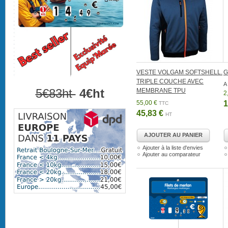
VESTE VOLGAM SOFTSHELL.
G
TRIPLE COUCHE AVEC
A 
5€83ht
4€ht
MEMBRANE TPU
2
55,00 €
1
TTC
45,83 €
HT
AJOUTER AU PANIER
Ajouter à la liste d'envies
Ajouter au comparateur