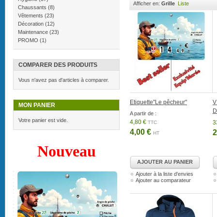
Afficher en:
Grille
Liste
Chaussants
(8)
Vêtements
(23)
Décoration
(12)
Maintenance
(23)
PROMO
(1)
COMPARER DES PRODUITS
Vous n'avez pas d'articles à comparer.
Etiquette"Le pêcheur"
V
MON PANIER
D
A partir de :
Votre panier est vide.
4,80 €
3
TTC
4,00 €
2
HT
Nouveau
AJOUTER AU PANIER
Ajouter à la liste d'envies
Ajouter au comparateur