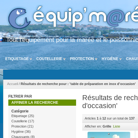
Tout l'équipement pour la marée et le poissonni
ETIQUETAGE
COUTELLERIE
PROTECTION
HYGIÈNE
CHAU
Accueil
/
Résultats de recherche pour : 'table de préparation en inox d'occasion'
Résultats de rech
FILTRER PAR
AFFINER LA RECHERCHE
d'occasion'
Catégorie
Etiquetage
(25)
Articles
1
à
12
sur un total de
137
Coutellerie
(17)
Protection
(21)
Afficher en:
Grille
Liste
Hygiène
(36)
Chaussants
(8)