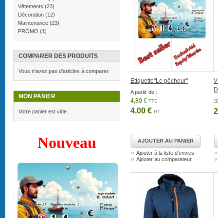
Vêtements
(23)
Décoration
(12)
Maintenance
(23)
PROMO
(1)
COMPARER DES PRODUITS
Vous n'avez pas d'articles à comparer.
Etiquette"Le pêcheur"
V
D
A partir de :
MON PANIER
4,80 €
3
TTC
4,00 €
2
Votre panier est vide.
HT
Nouveau
AJOUTER AU PANIER
Ajouter à la liste d'envies
Ajouter au comparateur