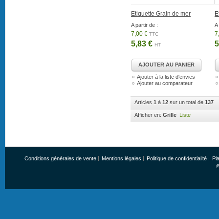
Etiquette Grain de mer
E
A partir de :
A 
7,00 €
7
TTC
5,83 €
5
HT
AJOUTER AU PANIER
Ajouter à la liste d'envies
Ajouter au comparateur
Articles
1
à
12
sur un total de
137
Afficher en:
Grille
Liste
Conditions générales de vente
Mentions légales
Politique de confidentialité
Pla
©