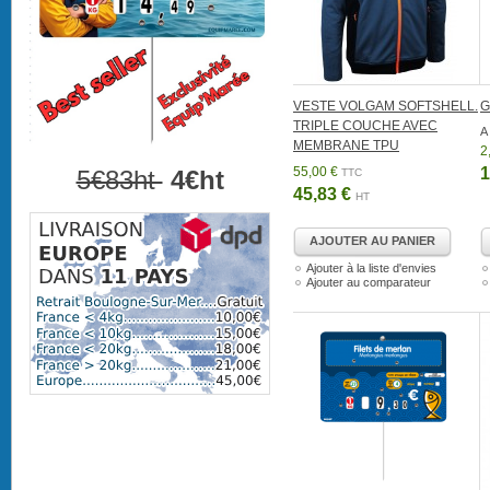
VESTE VOLGAM SOFTSHELL.
G
TRIPLE COUCHE AVEC
A 
MEMBRANE TPU
2
55,00 €
1
5€83ht
4€ht
TTC
45,83 €
HT
AJOUTER AU PANIER
Ajouter à la liste d'envies
Ajouter au comparateur