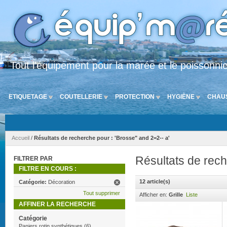
Tout l'équipement pour la marée et le poissonni
ETIQUETAGE
COUTELLERIE
PROTECTION
HYGIÈNE
CHAU
Accueil
/
Résultats de recherche pour : 'Brosse" and 2=2-- a'
Résultats de rech
FILTRER PAR
FILTRE EN COURS :
12 article(s)
Catégorie:
Décoration
Tout supprimer
Afficher en:
Grille
Liste
AFFINER LA RECHERCHE
Catégorie
Paniers rotin synthétiques
(6)