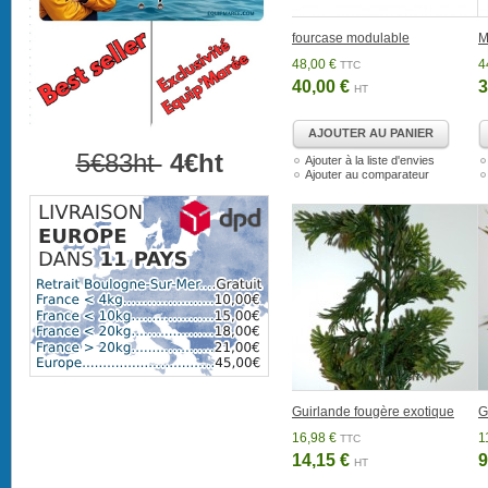
fourcase modulable
M
48,00 €
4
TTC
40,00 €
3
HT
AJOUTER AU PANIER
5€83ht
4€ht
Ajouter à la liste d'envies
Ajouter au comparateur
Guirlande fougère exotique
G
16,98 €
1
TTC
14,15 €
9
HT