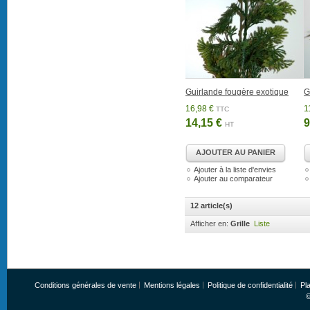
Guirlande fougère exotique
G
16,98 €
1
TTC
14,15 €
9
HT
AJOUTER AU PANIER
Ajouter à la liste d'envies
Ajouter au comparateur
12 article(s)
Afficher en:
Grille
Liste
Conditions générales de vente
Mentions légales
Politique de confidentialité
Pla
©