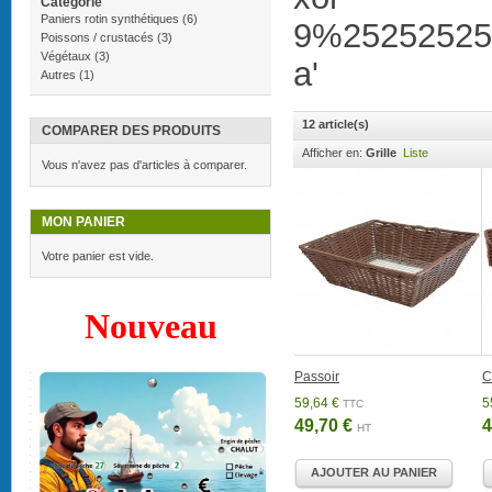
Catégorie
Paniers rotin synthétiques
(6)
9%25252525
Poissons / crustacés
(3)
Végétaux
(3)
a'
Autres
(1)
12 article(s)
COMPARER DES PRODUITS
Afficher en:
Grille
Liste
Vous n'avez pas d'articles à comparer.
MON PANIER
Votre panier est vide.
Nouveau
Passoir
C
59,64 €
5
TTC
49,70 €
4
HT
AJOUTER AU PANIER