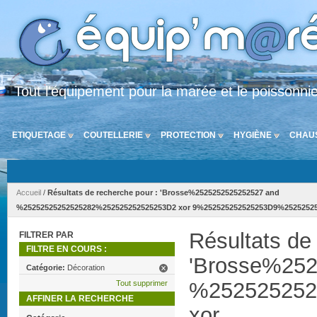
Tout l'équipement pour la marée et le poissonni
ETIQUETAGE
COUTELLERIE
PROTECTION
HYGIÈNE
CHAU
Accueil
/
Résultats de recherche pour : 'Brosse%2525252525252527 and
%25252525252525282%252525252525253D2 xor 9%252525252525253D9%252525252
Résultats de
FILTRER PAR
FILTRE EN COURS :
'Brosse%25
Catégorie:
Décoration
%252525252
Tout supprimer
AFFINER LA RECHERCHE
xor