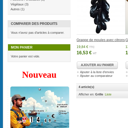
Végétaux
(3)
Autres
(1)
COMPARER DES PRODUITS
Vous n'avez pas d'articles à comparer.
Grappe de moules avec citrons
G
19,84 €
1
MON PANIER
TTC
16,53 €
1
HT
Votre panier est vide.
AJOUTER AU PANIER
Nouveau
Ajouter à la liste d'envies
Ajouter au comparateur
4 article(s)
Afficher en:
Grille
Liste