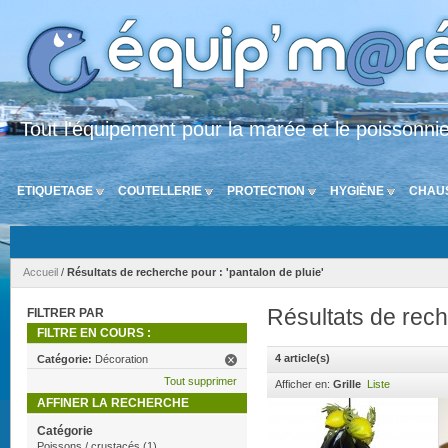
Tout l'équipement pour la marée et le poissonni
ETIQUETAGE
COUTELLERIE
PROTECTION
HYGIÈNE
CHAU
Accueil
/
Résultats de recherche pour : 'pantalon de pluie'
Résultats de rech
FILTRER PAR
FILTRE EN COURS :
4 article(s)
Catégorie:
Décoration
Tout supprimer
Afficher en:
Grille
Liste
AFFINER LA RECHERCHE
Catégorie
Poissons / crustacés
(1)