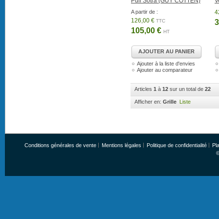
Pull Sotra (GUY COTTEN)
V
A partir de :
4
126,00 €
TTC
3
105,00 €
HT
AJOUTER AU PANIER
Ajouter à la liste d'envies
Ajouter au comparateur
Articles
1
à
12
sur un total de
22
Afficher en:
Grille
Liste
Conditions générales de vente
Mentions légales
Politique de confidentialité
Pla
©