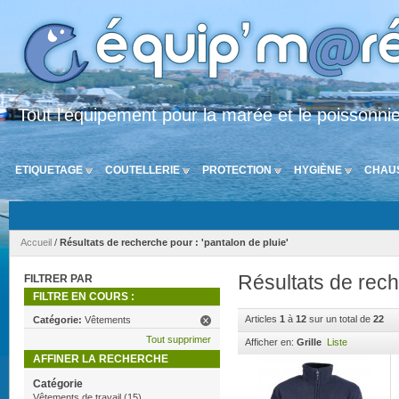
Tout l'équipement pour la marée et le poissonni
ETIQUETAGE
COUTELLERIE
PROTECTION
HYGIÈNE
CHAU
Accueil
/
Résultats de recherche pour : 'pantalon de pluie'
Résultats de rech
FILTRER PAR
FILTRE EN COURS :
Articles
1
à
12
sur un total de
22
Catégorie:
Vêtements
Tout supprimer
Afficher en:
Grille
Liste
AFFINER LA RECHERCHE
Catégorie
Vêtements de travail
(15)