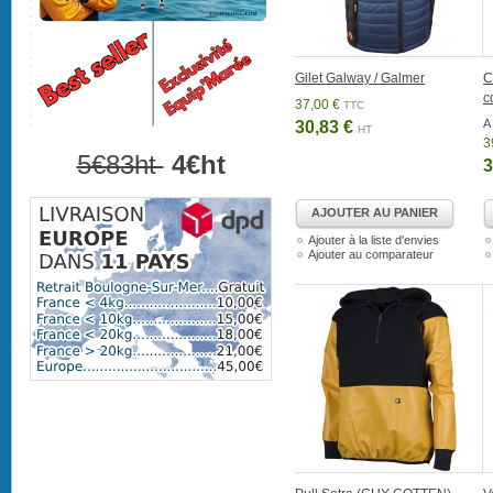
Gilet Galway / Galmer
C
c
37,00 €
TTC
A 
30,83 €
HT
3
5€83ht
4€ht
3
AJOUTER AU PANIER
Ajouter à la liste d'envies
Ajouter au comparateur