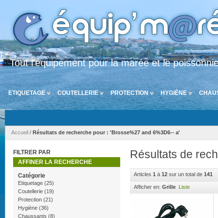
Tout l'équipement pour la marée et le poissonni
ETIQUETAGE
COUTELLERIE
PROTECTION
HYGIÈNE
CHAU
Accueil
/
Résultats de recherche pour : 'Brosse%27 and 6%3D6-- a'
Résultats de rec
FILTRER PAR
AFFINER LA RECHERCHE
Articles
1
à
12
sur un total de
141
Catégorie
Etiquetage
(25)
Afficher en:
Grille
Liste
Coutellerie
(19)
Protection
(21)
Hygiène
(36)
Chaussants
(8)