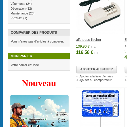
Vêtements
(24)
Décoration
(12)
Maintenance
(23)
PROMO
(1)
COMPARER DES PRODUITS
affuteuse fischer
E
Vous n'avez pas d'articles à comparer.
139,90 €
A 
TTC
5
116,58 €
HT
MON PANIER
4
Votre panier est vide.
AJOUTER AU PANIER
Ajouter à la liste d'envies
Nouveau
Ajouter au comparateur