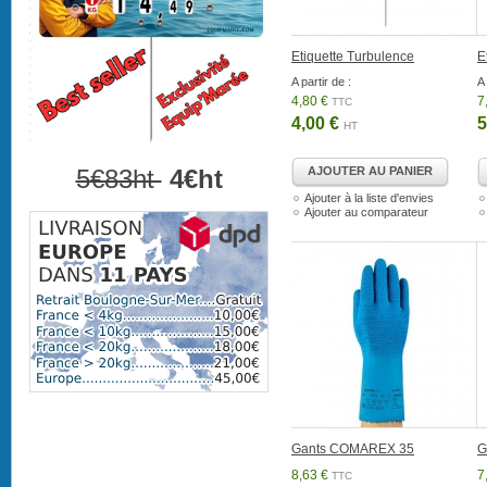
Etiquette Turbulence
E
A partir de :
A 
4,80 €
7
TTC
4,00 €
5
HT
5€83ht
4€ht
AJOUTER AU PANIER
Ajouter à la liste d'envies
Ajouter au comparateur
Gants COMAREX 35
G
8,63 €
7
TTC