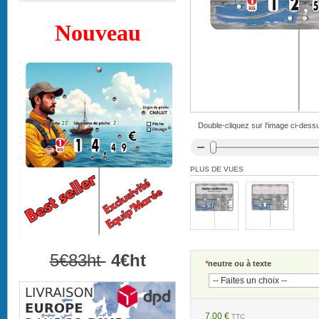
Nouveau
Double-cliquez sur l'image ci-dessu
PLUS DE VUES
5€83ht
4€ht
*
neutre ou à texte
7,00 €
TTC