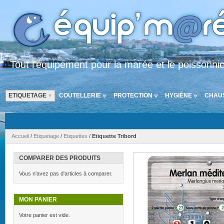
Tout l'équipement pour la marée et le poissonni
ETIQUETAGE
COUTELLERIE
PROTECTION
HYGIÈNE
CHAU
Accueil
/
Etiquetage
/
Etiquettes
/
Etiquette Tribord
COMPARER DES PRODUITS
Vous n'avez pas d'articles à comparer.
MON PANIER
Votre panier est vide.