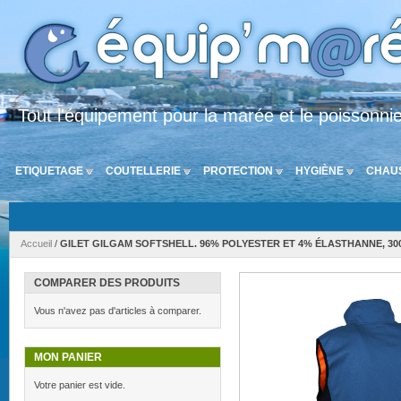
Tout l'équipement pour la marée et le poissonni
ETIQUETAGE
COUTELLERIE
PROTECTION
HYGIÈNE
CHAU
Accueil
/
GILET GILGAM SOFTSHELL. 96% POLYESTER ET 4% ÉLASTHANNE, 300
COMPARER DES PRODUITS
Vous n'avez pas d'articles à comparer.
MON PANIER
Votre panier est vide.