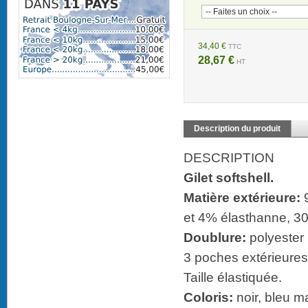
34,40 €
TTC
28,67 €
HT
Description du produit
DESCRIPTION
Gilet softshell.
Matière extérieure:
9
et 4% élasthanne, 3
Doublure:
polyester 
3 poches extérieures.
Taille élastiquée.
Coloris:
noir, bleu m