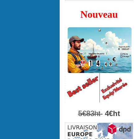
Nouveau
5€83ht
4€ht