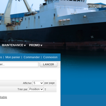
MAINTENANCE
PROMO
es
Mon panier
Commander
Connexion
LANCER
par page
Afficher
Trier par
liable