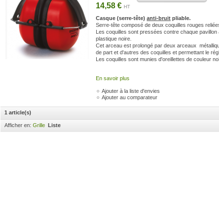
14,58 €
HT
Casque (serre-tête)
anti-bruit
pliable.
Serre-tête composé de deux coquilles rouges reliée
Les coquilles sont pressées contre chaque pavillon 
plastique noire.
Cet arceau est prolongé par deux arceaux métalliqu
de part et d'autres des coquilles et permettant le rég
Les coquilles sont munies d'oreillettes de couleur noi
En savoir plus
Ajouter à la liste d'envies
Ajouter au comparateur
1 article(s)
Afficher en:
Grille
Liste