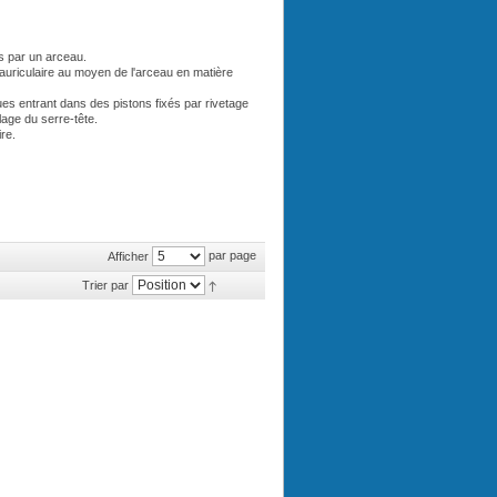
s par un arceau.
auriculaire au moyen de l'arceau en matière
es entrant dans des pistons fixés par rivetage
lage du serre-tête.
re.
par page
Afficher
Trier par