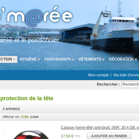
arée et le poissonnier
CTION
HYGIÈNE
CHAUSSANTS
VÊTEMENTS
DÉCORATION
Mon compte
Ma liste d'envi
Rechercher :
protection de la tête
1 article(s)
Afficher en:
Grille
Liste
Casque (serre-tête) anti-bruit. SNR: 30,4 DB. p
17,50 €
AJOUTER AU PANIER
TTC