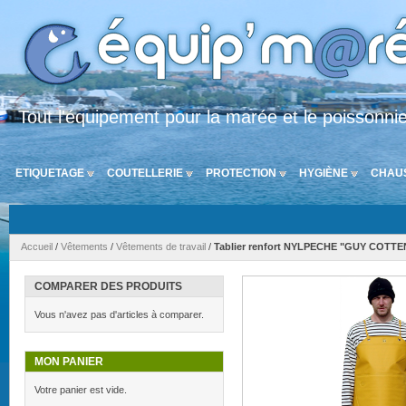
Tout l'équipement pour la marée et le poissonni
ETIQUETAGE
COUTELLERIE
PROTECTION
HYGIÈNE
CHAU
Accueil
/
Vêtements
/
Vêtements de travail
/
Tablier renfort NYLPECHE "GUY COTTE
COMPARER DES PRODUITS
Vous n'avez pas d'articles à comparer.
MON PANIER
Votre panier est vide.