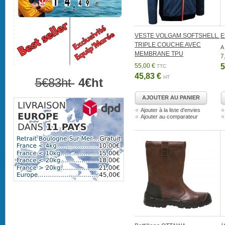
VESTE VOLGAM SOFTSHELL.
E
TRIPLE COUCHE AVEC
A 
MEMBRANE TPU
7
55,00 €
5
TTC
45,83 €
HT
5€83ht
4€ht
AJOUTER AU PANIER
Ajouter à la liste d'envies
Ajouter au comparateur