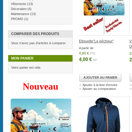
Vêtements
(13)
Décoration
(6)
Maintenance
(13)
PROMO
(1)
COMPARER DES PRODUITS
Etiquette"Le pêcheur"
V
Vous n'avez pas d'articles à comparer.
D
A partir de :
4,80 €
3
TTC
MON PANIER
4,00 €
2
HT
Votre panier est vide.
AJOUTER AU PANIER
Nouveau
Ajouter à la liste d'envies
Ajouter au comparateur