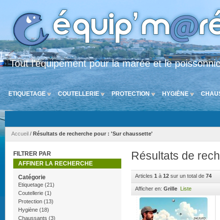
Tout l'équipement pour la marée et le poissonni
ETIQUETAGE
COUTELLERIE
PROTECTION
HYGIÈNE
CHAU
Accueil
/
Résultats de recherche pour : 'Sur chaussette'
Résultats de rech
FILTRER PAR
AFFINER LA RECHERCHE
Articles
1
à
12
sur un total de
74
Catégorie
Etiquetage
(21)
Afficher en:
Grille
Liste
Coutellerie
(1)
Protection
(13)
Hygiène
(18)
Chaussants
(3)