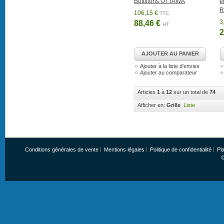
Bottillons OTTAWA
é
R
106,15 €
TTC
3
88,46 €
HT
2
AJOUTER AU PANIER
Ajouter à la liste d'envies
Ajouter au comparateur
Articles
1
à
12
sur un total de
74
Afficher en:
Grille
Liste
Conditions générales de vente
Mentions légales
Politique de confidentialité
Pla
©